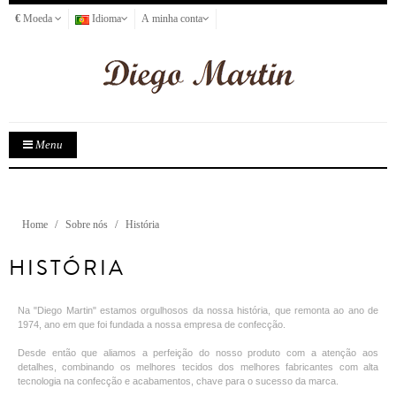
€
Moeda
Idioma
A minha conta
Menu
Home
Sobre nós
História
HISTÓRIA
Na "Diego Martin" estamos orgulhosos da nossa história, que remonta ao ano de
1974, ano em que foi fundada a nossa empresa de confecção.
Desde então que aliamos a perfeição do nosso produto com a atenção aos
detalhes, combinando os melhores tecidos dos melhores fabricantes com alta
tecnologia na confecção e acabamentos, chave para o sucesso da marca.