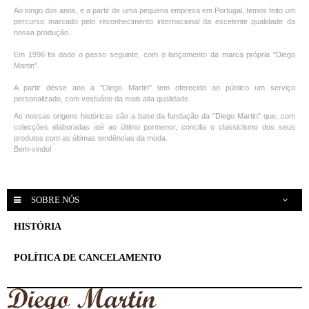
Ao longo dos anos, e a partir de uma pequena empresa em Portugal, temos feito um
percurso marcado pelo reconhecimento internacional da excelente qualidade da
nossa produção.
Em 1996 foi dado o passo seguinte, com o lançamento da marca própria "Diego
Martin".
A partir desse ano a "Diego Martin" tem oferecido ao público um serviço
personalizado, com vestuário da mais alta qualidade.
As nossas origens históricas são a base da fundação da
"
Diego Martin"
que, com
colecções elaboradas até ao último pormenor, concilia o classicismo dos seus
produtos com as últimas tendências da moda.
Bem-vindo!
SOBRE NÓS
HISTÓRIA
POLÍTICA DE CANCELAMENTO