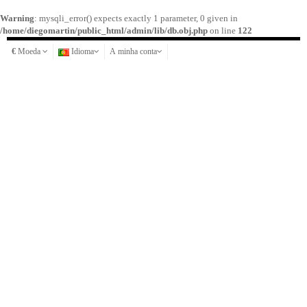
Warning
: mysqli_error() expects exactly 1 parameter, 0 given in
/home/diegomartin/public_html/admin/lib/db.obj.php
on line
122
€
Moeda
Idioma
A minha conta