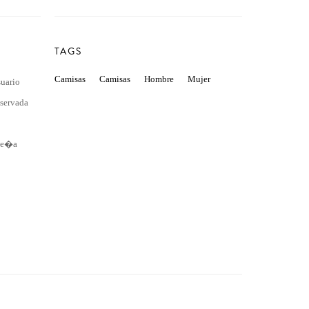
TAGS
Camisas
Camisas
Hombre
Mujer
suario
eservada
se�a