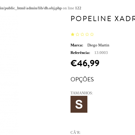
n/public_html/admin/lib/db.obj.php
on line
122
POPELINE XAD
Marca:
Diego Martin
Referência:
13.0003
€46,99
OPÇÕES
TAMANHOS:
CÃ´R: