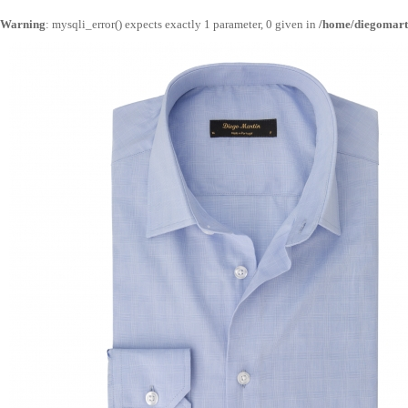
Warning
: mysqli_error() expects exactly 1 parameter, 0 given in
/home/diegomarti